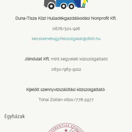
Duna-Tisza Közi Hulladékgazdálkodási Nonprofit Kft
.
0676/501-926
kecskemetugyfelszolgalat@dtkh.hu
Jóindulat Kft.
mint kegyeleti közszolgáltató
0630/963-9222
Kijelölt szennyvízszállítási közszolgáltató
Tohai Zoltán 0620/778-3977
Egyházak