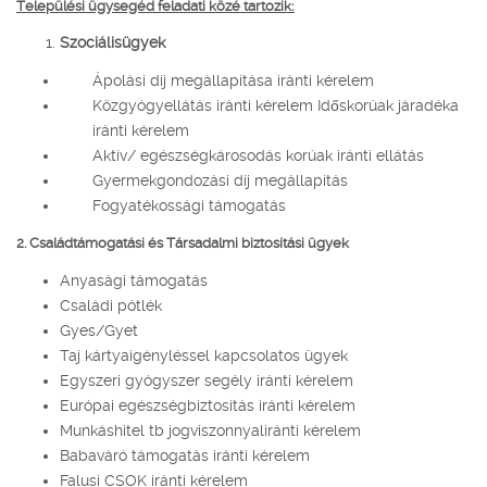
Települési ügysegéd feladati közé tartozik:
Szociálisügyek
Ápolási díj megállapítása iránti kérelem
Közgyógyellátás iránti kérelem Időskorúak járadéka
iránti kérelem
Aktív/ egészségkárosodás korúak iránti ellátás
Gyermekgondozási díj megállapítás
Fogyatékossági támogatás
2. Családtámogatási és Társadalmi biztosítási ügyek
Anyasági támogatás
Családi pótlék
Gyes/Gyet
Taj kártyaigényléssel kapcsolatos ügyek
Egyszeri gyógyszer segély iránti kérelem
Európai egészségbiztosítás iránti kérelem
Munkáshitel tb jogviszonnyaliránti kérelem
Babaváró támogatás iránti kérelem
Falusi CSOK iránti kérelem