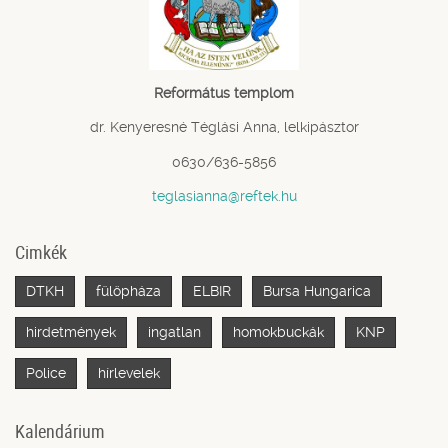
Református templom
dr. Kenyeresné Téglási Anna, lelkipásztor
0630/636-5856
teglasianna@reftek.hu
Cimkék
DTKH
fülöpháza
ELBIR
Bursa Hungarica
hirdetmények
ingatlan
homokbuckák
KNP
Police
hírlevelek
Kalendárium