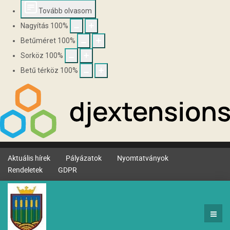
Tovább olvasom
Nagyítás
100
%
Betűméret
100
%
Sorköz
100
%
Betű térköz
100
%
Aktuális hírek
Pályázatok
Nyomtatványok
Rendeletek
GDPR