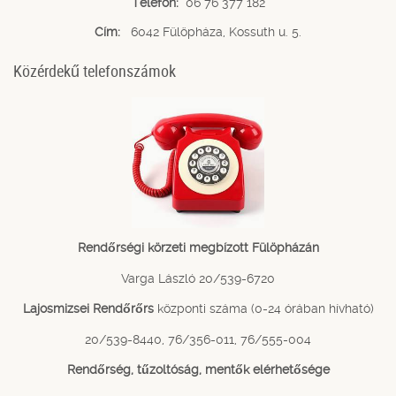
Telefon:
06 76 377 182
Cím:
6042 Fülöpháza, Kossuth u. 5.
Közérdekű telefonszámok
Rendőrségi körzeti megbízott Fülöpházán
Varga László 20/539-6720
Lajosmizsei Rendőrőrs
központi száma (0-24 órában hívható)
20/539-8440, 76/356-011, 76/555-004
Rendőrség, tűzoltóság, mentők elérhetősége