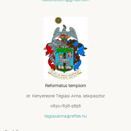
Református templom
dr. Kenyeresné Téglási Anna, lelkipásztor
0630/636-5856
teglasianna@reftek.hu