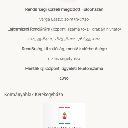
Rendőrségi körzeti megbízott Fülöpházán
Varga László 20/539-6720
Lajosmizsei Rendőrőrs
központi száma (0-24 órában hívható)
20/539-8440, 76/356-011, 76/555-004
Rendőrség, tűzoltóság, mentők elérhetősége
112-es segélyhívó,
Mentők új központi ügyeleti telefonszáma
1830
Kormányablak Kerekegyháza