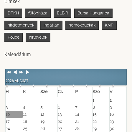
Cimkék
DTKH
fülöpháza
ELBIR
Bursa Hungarica
hirdetmények
ingatlan
homokbuckák
KNP
Police
hírlevelek
Kalendárium
Previous
Previous
Next
Next
Year
Month
Year
Month
2026 AUGUST
H
K
Sze
Cs
P
Szo
V
1
2
3
4
5
6
7
8
9
10
11
12
13
14
15
16
17
18
19
20
21
22
23
24
25
26
27
28
29
30