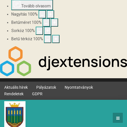
Tovább olvasom
Nagyítás
100
%
Betűméret
100
%
Sorköz
100
%
Betű térköz
100
%
Aktuális hírek
Pályázatok
Nyomtatványok
Rendeletek
GDPR