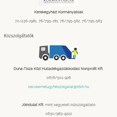
Kerekegyházi Kormányablak
70/436-2981, 76/795-281, 76/795-562, 76/795-563
Közszolgáltatók
Duna-Tisza Közi Hulladékgazdálkodási Nonprofit Kft
.
0676/501-926
kecskemetugyfelszolgalat@dtkh.hu
Jóindulat Kft.
mint kegyeleti közszolgáltató
0630/963-9222