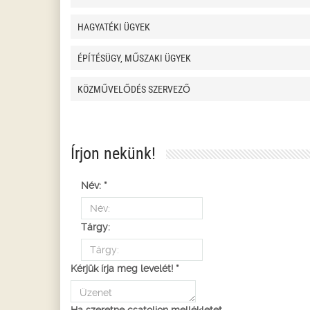
HAGYATÉKI ÜGYEK
ÉPÍTÉSÜGY, MŰSZAKI ÜGYEK
KÖZMŰVELŐDÉS SZERVEZŐ
Írjon nekünk!
Név:
*
Tárgy:
Kérjük írja meg levelét!
*
Ha szeretne csatoljon mellékletet