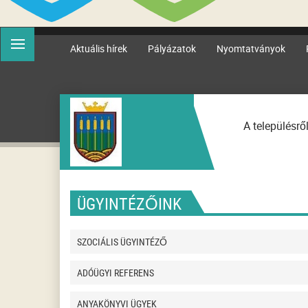
Aktuális hírek
Pályázatok
Nyomtatványok
A településrő
ÜGYINTÉZŐINK
SZOCIÁLIS ÜGYINTÉZŐ
ADÓÜGYI REFERENS
ANYAKÖNYVI ÜGYEK