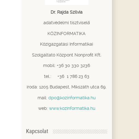
Dr. Rajda Szilvia
adatvédelmi tisztviselő
KÖZINFORMATIKA
Közigazgatási Informatikai
Szolgáltató Központ Nonprofit Kft.
mobil: +36 30 330 3236
tel.: +36 1 786 23 63
iroda: 1205 Budapest, Mikszáth utca 69.
mail:
dpo@kozinformatika.hu
web:
www.kozinformatika.hu
Kapcsolat