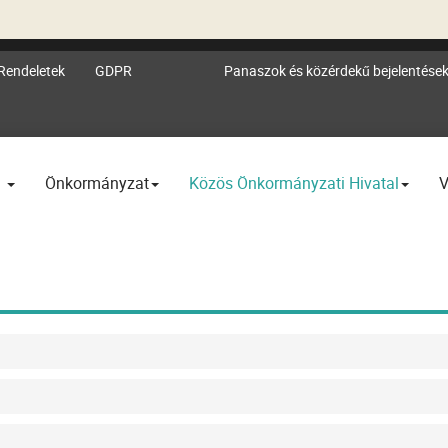
Rendeletek
GDPR
Panaszok és közérdekű bejelentése
l
Önkormányzat
Közös Önkormányzati Hivatal
V