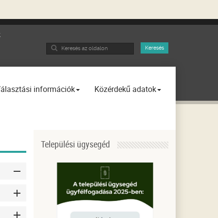
k
Search
Keresés
...
álasztási információk
Közérdekű adatok
Települési ügysegéd