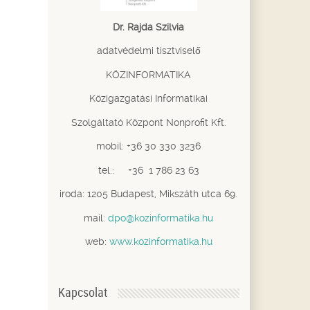
Dr. Rajda Szilvia
adatvédelmi tisztviselő
KÖZINFORMATIKA
Közigazgatási Informatikai
Szolgáltató Központ Nonprofit Kft.
mobil: +36 30 330 3236
tel.: +36 1 786 23 63
iroda: 1205 Budapest, Mikszáth utca 69.
mail:
dpo@kozinformatika.hu
web:
www.kozinformatika.hu
Kapcsolat