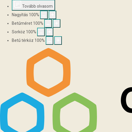
Tovább olvasom
Nagyítás
100
%
Betűméret
100
%
Sorköz
100
%
Betű térköz
100
%