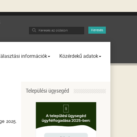
k
Search
Keresés
...
álasztási információk
Közérdekű adatok
Települési ügysegéd
ége
2025.