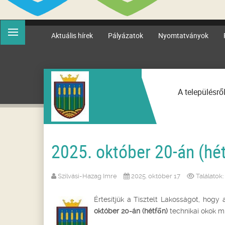
Aktuális hírek
Pályázatok
Nyomtatványok
A településrő
2025. október 20-án (hét
Szilvási-Hazag Imre
2025. október 17
Találatok
Értesítjük a Tisztelt Lakosságot, hogy
október 20
-án (hétfőn)
technikai okok m