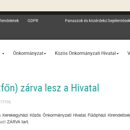
Rendeletek
GDPR
Panaszok és közérdekű bejelentése
l
Önkormányzat
Közös Önkormányzati Hivatal
V
főn) zárva lesz a Hivatal
: 77705
 a
Kerekegyházi Közös Önkormányzati Hivatal Fülöpházi Kirendelts
iatt
ZÁRVA
tart.