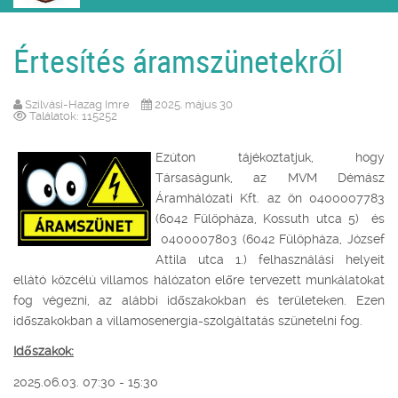
Értesítés áramszünetekről
Szilvási-Hazag Imre
2025. május 30
Találatok: 115252
Ezúton tájékoztatjuk, hogy
Társaságunk, az MVM Démász
Áramhálózati Kft. az ön 0400007783
(6042 Fülöpháza, Kossuth utca 5) és
0400007803 (6042 Fülöpháza, József
Attila utca 1.) felhasználási helyeit
ellátó közcélú villamos hálózaton előre tervezett munkálatokat
fog végezni, az alábbi időszakokban és területeken. Ezen
időszakokban a villamosenergia-szolgáltatás szünetelni fog.
Időszakok:
2025.06.03. 07:30 - 15:30