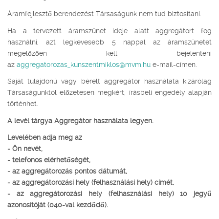
Áramfejlesztő berendezést Társaságunk nem tud biztosítani.
Ha a tervezett áramszünet ideje alatt aggregátort fog
használni, azt legkevesebb 5 nappal az áramszünetet
megelőzően kell bejelenteni
az
aggregatorozas_kunszentmiklos@mvm.hu
e-mail-címen.
Saját tulajdonú vagy bérelt aggregátor használata kizárólag
Társaságunktól előzetesen megkért, írásbeli engedély alapján
történhet.
A levél tárgya Aggregátor használata legyen.
Levelében adja meg az
- Ön nevét,
- telefonos elérhetőségét,
- az aggregátorozás pontos dátumát,
- az aggregátorozási hely (felhasználási hely) címét,
- az aggregátorozási hely (felhasználási hely) 10 jegyű
azonosítóját (040-val kezdődő).