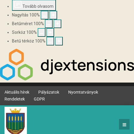
Tovább olvasom
Nagyítás
100
%
Betűméret
100
%
Sorköz
100
%
Betű térköz
100
%
Aktuális hírek
Pályázatok
Nyomtatványok
Rendeletek
GDPR