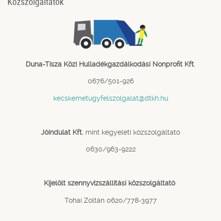
Közszolgáltatók
Duna-Tisza Közi Hulladékgazdálkodási Nonprofit Kft
.
0676/501-926
kecskemetugyfelszolgalat@dtkh.hu
Jóindulat Kft.
mint kegyeleti közszolgáltató
0630/963-9222
Kijelölt szennyvízszállítási közszolgáltató
Tohai Zoltán 0620/778-3977