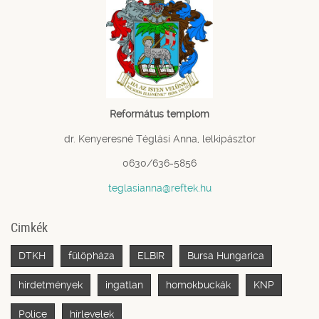
Református templom
dr. Kenyeresné Téglási Anna, lelkipásztor
0630/636-5856
teglasianna@reftek.hu
Cimkék
DTKH
fülöpháza
ELBIR
Bursa Hungarica
hirdetmények
ingatlan
homokbuckák
KNP
Police
hírlevelek