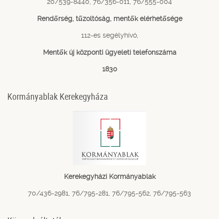
20/539-8440, 76/356-011, 76/555-004
Rendőrség, tűzoltóság, mentők elérhetősége
112-es segélyhívó,
Mentők új központi ügyeleti telefonszáma
1830
Kormányablak Kerekegyháza
Kerekegyházi Kormányablak
70/436-2981, 76/795-281, 76/795-562, 76/795-563