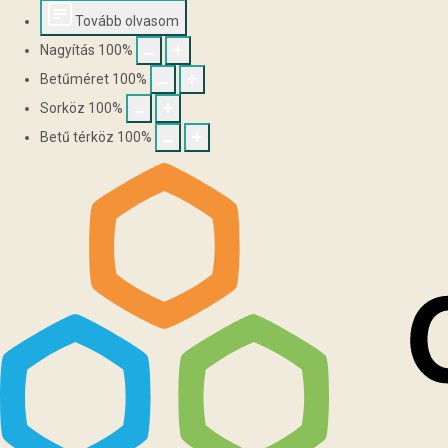
Tovább olvasom
Nagyítás
100
%
Betűméret
100
%
Sorköz
100
%
Betű térköz
100
%