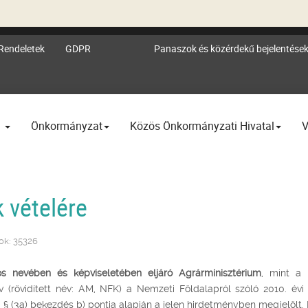
Rendeletek
GDPR
Panaszok és közérdekű bejelentése
l
Önkormányzat
Közös Önkormányzati Hivatal
V
 vételére
tok: 35326
s nevében és képviseletében eljáró Agrárminisztérium
, mint a
v (rövidített név: AM, NFK) a Nemzeti Földalapról szóló 2010. évi 
1. § (3a) bekezdés b) pontja alapján a jelen hirdetményben megjelölt