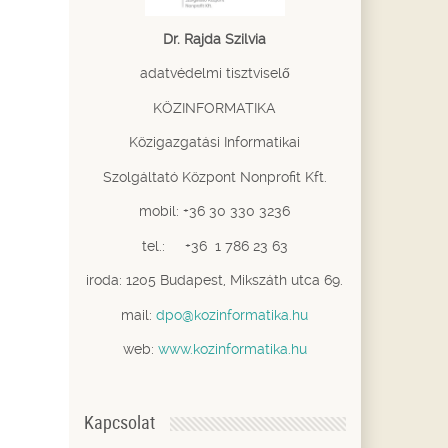
Dr. Rajda Szilvia
adatvédelmi tisztviselő
KÖZINFORMATIKA
Közigazgatási Informatikai
Szolgáltató Központ Nonprofit Kft.
mobil: +36 30 330 3236
tel.: +36 1 786 23 63
iroda: 1205 Budapest, Mikszáth utca 69.
mail:
dpo@kozinformatika.hu
web:
www.kozinformatika.hu
Kapcsolat