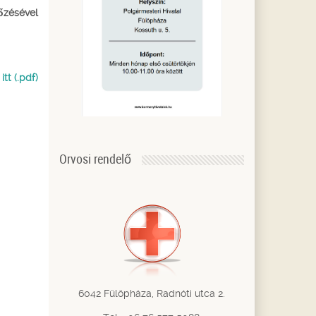
őzésével
tt (.pdf)
Orvosi rendelő
6042 Fülöpháza, Radnóti utca 2.