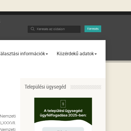
k
Search
Keresés
...
álasztási információk
Közérdekű adatok
Települési ügysegéd
 Nemzeti
LXXXVII.
, Nemzeti