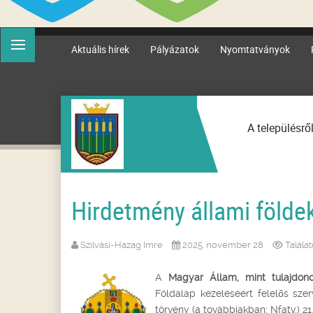
Aktuális hírek
Pályázatok
Nyomtatványok
A településrő
Hirdetmény állami földek
Szilvási-Hazag Imre
2025. november 28
Talála
A
Magyar Állam, mint tulajdono
Földalap kezeléséért felelős szer
törvény (a továbbiakban: Nfatv.) 2