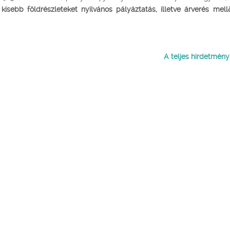
 kisebb földrészleteket nyilvános pályáztatás, ílletve árverés mell
A teljes hirdetmény i