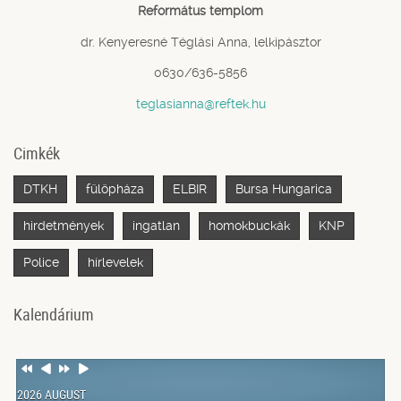
Református templom
dr. Kenyeresné Téglási Anna, lelkipásztor
0630/636-5856
teglasianna@reftek.hu
Cimkék
DTKH
fülöpháza
ELBIR
Bursa Hungarica
hirdetmények
ingatlan
homokbuckák
KNP
Police
hírlevelek
Kalendárium
Previous
Previous
Next
Next
Year
Month
Year
Month
2026 AUGUST