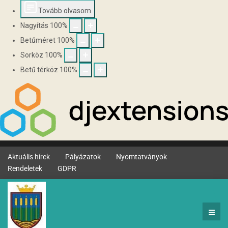
Tovább olvasom
Nagyítás
100
%
Betűméret
100
%
Sorköz
100
%
Betű térköz
100
%
Aktuális hírek
Pályázatok
Nyomtatványok
Rendeletek
GDPR