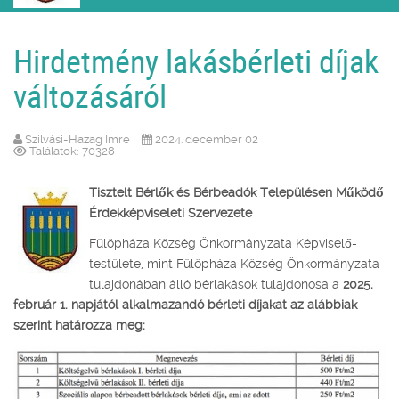
Hirdetmény lakásbérleti díjak
változásáról
Szilvási-Hazag Imre
2024. december 02
Találatok: 70328
Tisztelt Bérlők és Bérbeadók Településen Működő
Érdekképviseleti Szervezete
Fülöpháza Község Önkormányzata Képviselő-
testülete, mint Fülöpháza Község Önkormányzata
tulajdonában álló bérlakások tulajdonosa a
2025.
február 1. napjától alkalmazandó bérleti díjakat az alábbiak
szerint határozza meg: