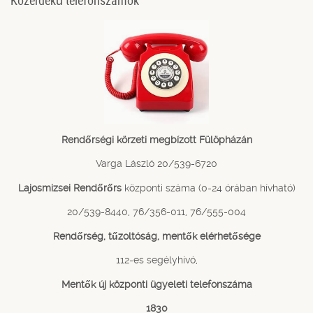
Rendőrségi körzeti megbízott Fülöpházán
Varga László 20/539-6720
Lajosmizsei Rendőrőrs
központi száma (0-24 órában hívható)
20/539-8440, 76/356-011, 76/555-004
Rendőrség, tűzoltóság, mentők elérhetősége
112-es segélyhívó,
Mentők új központi ügyeleti telefonszáma
1830