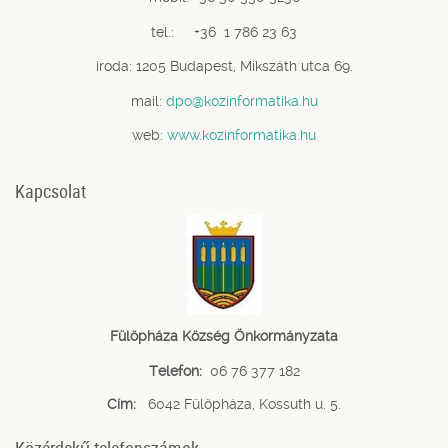
tel.: +36 1 786 23 63
iroda: 1205 Budapest, Mikszáth utca 69.
mail:
dpo@kozinformatika.hu
web:
www.kozinformatika.hu
Kapcsolat
Fülöpháza Község Önkormányzata
Telefon:
06 76 377 182
Cím:
6042 Fülöpháza, Kossuth u. 5.
Közérdekű telefonszámok