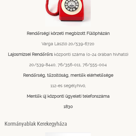
Rendőrségi körzeti megbízott Fülöpházán
Varga László 20/539-6720
Lajosmizsei Rendőrőrs
központi száma (0-24 órában hívható)
20/539-8440, 76/356-011, 76/555-004
Rendőrség, tűzoltóság, mentők elérhetősége
112-es segélyhívó,
Mentők új központi ügyeleti telefonszáma
1830
Kormányablak Kerekegyháza