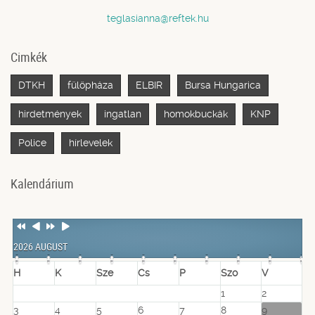
teglasianna@reftek.hu
Cimkék
DTKH
fülöpháza
ELBIR
Bursa Hungarica
hirdetmények
ingatlan
homokbuckák
KNP
Police
hírlevelek
Kalendárium
Previous
Previous
Next
Next
Year
Month
Year
Month
2026 AUGUST
H
K
Sze
Cs
P
Szo
V
1
2
3
4
5
6
7
8
9