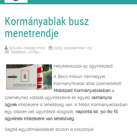
Kormányablak busz
menetrendje
Szilvási-Hazag Imre
2025. szeptember 09
Találatok: 47094
Helybevisszük az ügyintézést!
A Bács-Kiskun Vármegyei
Kormányhivatal által üzemeltetett
Mobilizált Kormányablakban
a
személyhez kötődő ügyintézésre és egyéb
okmányos
ügyek
intézésére is lehetőség van. A Mobil Kormányablakban
egy időben két ügyintéző dolgozik,
naponta kb. 50-60 fő
ügyeinek intézésére van lehetőség.
Segítő együttműködését ezúton is köszönjük.