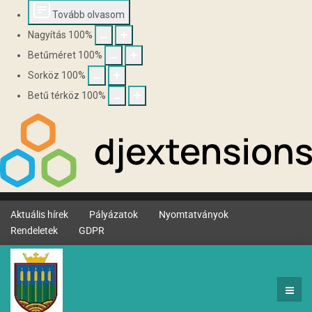
Tovább olvasom
Nagyítás
100
%
Betűméret
100
%
Sorköz
100
%
Betű térköz
100
%
Aktuális hírek
Pályázatok
Nyomtatványok
Rendeletek
GDPR