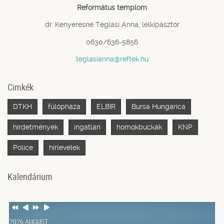
Református templom
dr. Kenyeresné Téglási Anna, lelkipásztor
0630/636-5856
teglasianna@reftek.hu
Cimkék
DTKH
fülöpháza
ELBIR
Bursa Hungarica
hirdetmények
ingatlan
homokbuckák
KNP
Police
hírlevelek
Kalendárium
Previous
Previous
Next
Next
Year
Month
Year
Month
2026 AUGUST