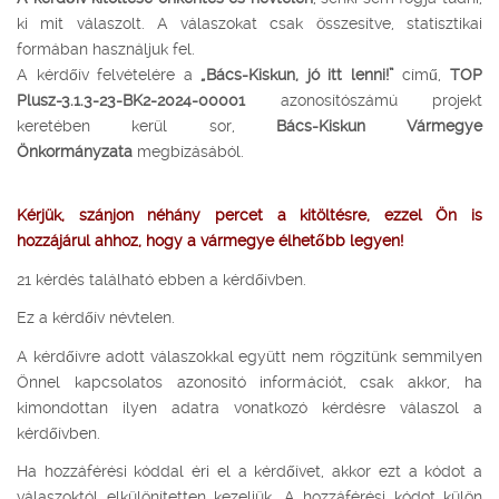
ki mit válaszolt. A válaszokat csak összesítve, statisztikai
formában használjuk fel.
A kérdőív felvételére a
„Bács-Kiskun, jó itt lenni!”
című,
TOP
Plusz-3.1.3-23-BK2-2024-00001
azonosítószámú projekt
keretében kerül sor,
Bács-Kiskun Vármegye
Önkormányzata
megbízásából.
Kérjük, szánjon néhány percet a kitöltésre, ezzel Ön is
hozzájárul ahhoz, hogy a vármegye élhetőbb legyen!
21 kérdés található ebben a kérdőívben.
Ez a kérdőív névtelen.
A kérdőívre adott válaszokkal együtt nem rögzítünk semmilyen
Önnel kapcsolatos azonosító információt, csak akkor, ha
kimondottan ilyen adatra vonatkozó kérdésre válaszol a
kérdőívben.
Ha hozzáférési kóddal éri el a kérdőívet, akkor ezt a kódot a
válaszoktól elkülönítetten kezeljük. A hozzáférési kódot külön