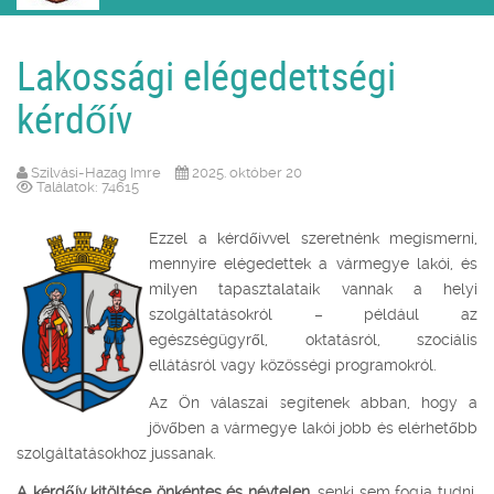
Lakossági elégedettségi
kérdőív
Szilvási-Hazag Imre
2025. október 20
Találatok: 74615
Ezzel a kérdőívvel szeretnénk megismerni,
mennyire elégedettek a vármegye lakói, és
milyen tapasztalataik vannak a helyi
szolgáltatásokról – például az
egészségügyről, oktatásról, szociális
ellátásról vagy közösségi programokról.
Az Ön válaszai segítenek abban, hogy a
jövőben a vármegye lakói jobb és elérhetőbb
szolgáltatásokhoz jussanak.
A kérdőív kitöltése önkéntes és névtelen
, senki sem fogja tudni,