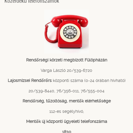
Közérdekű telefonszámok
Rendőrségi körzeti megbízott Fülöpházán
Varga László 20/539-6720
Lajosmizsei Rendőrőrs
központi száma (0-24 órában hívható)
20/539-8440, 76/356-011, 76/555-004
Rendőrség, tűzoltóság, mentők elérhetősége
112-es segélyhívó,
Mentők új központi ügyeleti telefonszáma
1830