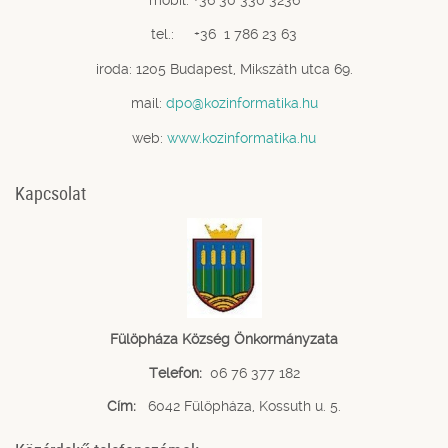
tel.: +36 1 786 23 63
iroda: 1205 Budapest, Mikszáth utca 69.
mail:
dpo@kozinformatika.hu
web:
www.kozinformatika.hu
Kapcsolat
Fülöpháza Község Önkormányzata
Telefon:
06 76 377 182
Cím:
6042 Fülöpháza, Kossuth u. 5.