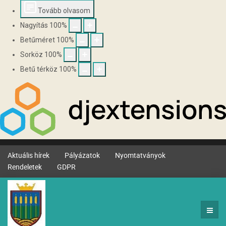
Tovább olvasom
Nagyítás
100
%
Betűméret
100
%
Sorköz
100
%
Betű térköz
100
%
Aktuális hírek
Pályázatok
Nyomtatványok
Rendeletek
GDPR