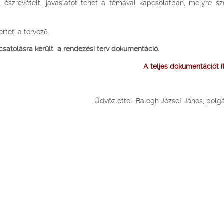
észrevételt, javaslatot tehet a témával kapcsolatban, melyre sze
rteti a tervező.
csatolásra került a rendezési terv dokumentáció.
A teljes dokumentációt itt
Üdvözlettel: Balogh József János, polg