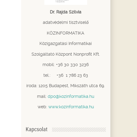
Dr. Rajda Szilvia
adatvédelmi tisztviselő
KÖZINFORMATIKA
Közigazgatási Informatikai
Szolgáltató Központ Nonprofit Kft.
mobil: +36 30 330 3236
tel.: +36 1 786 23 63
iroda: 1205 Budapest, Mikszáth utca 69.
mail:
dpo@kozinformatika.hu
web:
www.kozinformatika.hu
Kapcsolat