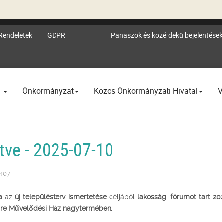
Rendeletek
GDPR
Panaszok és közérdekű bejelentése
l
Önkormányzat
Közös Önkormányzati Hivatal
V
ítve - 2025-07-10
7407
a
az
új településterv ismertetése
céljából
lakossági fórumot tart 202
ndre Művelődési Ház nagytermében.