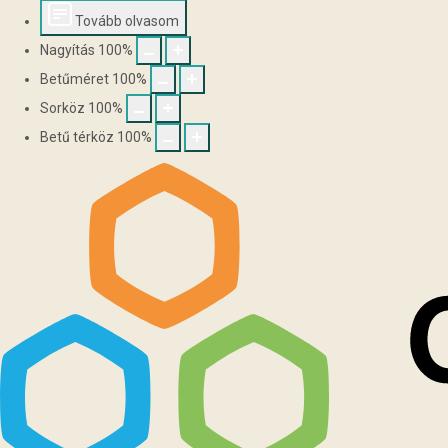
Tovább olvasom
Nagyítás
100
%
Betűméret
100
%
Sorköz
100
%
Betű térköz
100
%