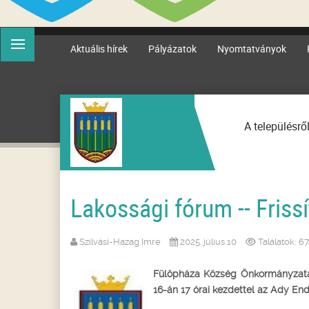
Aktuális hírek
Pályázatok
Nyomtatványok
A településrő
Lakossági fórum -- Friss
Szilvási-Hazag Imre
2025. július 10
Találatok: 6
Fülöpháza Község Önkormányzat
16-án 17 órai kezdettel az Ady E