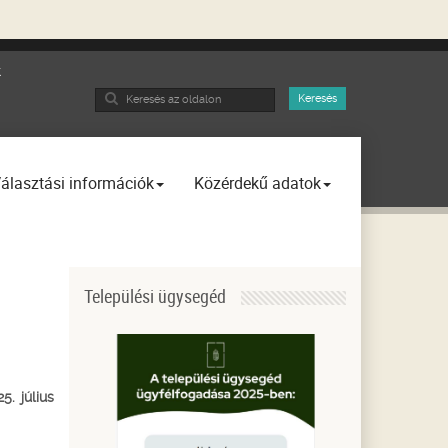
k
Search
Keresés
...
álasztási információk
Közérdekű adatok
Települési ügysegéd
5. július