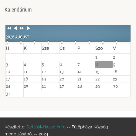
Kalendárium
Previous
Previous
Next
Next
Year
Month
Year
Month
2026 AUGUST
H
K
Sze
Cs
P
Szo
V
1
2
3
4
5
6
7
8
9
10
11
12
13
14
15
16
17
18
19
20
21
22
23
24
25
26
27
28
29
30
31
Készítette:
Szilvási-Hazag Imre
-- Fülöpháza Község
megbízásából -- 2024.