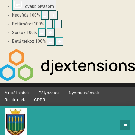
Tovább olvasom
Nagyítás
100
%
Betűméret
100
%
Sorköz
100
%
Betű térköz
100
%
Aktuális hírek
Pályázatok
Nyomtatványok
Rendeletek
GDPR