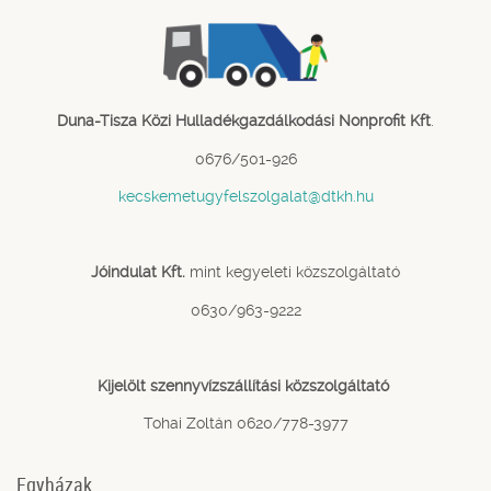
Duna-Tisza Közi Hulladékgazdálkodási Nonprofit Kft
.
0676/501-926
kecskemetugyfelszolgalat@dtkh.hu
Jóindulat Kft.
mint kegyeleti közszolgáltató
0630/963-9222
Kijelölt szennyvízszállítási közszolgáltató
Tohai Zoltán 0620/778-3977
Egyházak