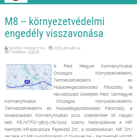
M8 -- környezetvédelmi
engedély visszavonása
Szilvási-Hazag Imre
2025. január 24
Találatok: 93536
A Pest Megyei Kormányhivatal
Országos Környezetvédelmi,
Természetvédelmi és
Hulladékgazdálkodási Főosztály (a
névváltozást követően Pest Vármegyei
Kormányhivatal Országos Környezetvédelmi,
Természetvédelmi és Hulladékgazdálkodási Főosztály; a
továbbiakban: Kormányhivatal) 2022. szeptember 16. napján
kelt, PE/KTFO/3875-76/2022. számú határozatával a NIF
Nemzeti Infrastruktúra Fejlesztő Zrt.; a továbbiakban: NIF Zrt.)
részére az M8 gyorsforgalmi út Dunavecse - Kecskemét közötti