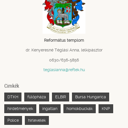
Református templom
dr. Kenyeresné Téglási Anna, lelkipásztor
0630/636-5856
teglasianna@reftek.hu
Cimkék
DTKH
fülöpháza
ELBIR
Bursa Hungarica
hirdetmények
ingatlan
homokbuckák
KNP
Police
hírlevelek