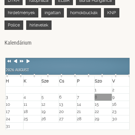
DTKH
fülöpháza
ELBIR
Bursa Hungarica
hirdetmények
ingatlan
homokbuckák
KNP
Police
hírlevelek
Kalendárium
Previous
Previous
Next
Next
Year
Month
Year
Month
2026 AUGUST
H
K
Sze
Cs
P
Szo
V
1
2
3
4
5
6
7
8
9
10
11
12
13
14
15
16
17
18
19
20
21
22
23
24
25
26
27
28
29
30
31