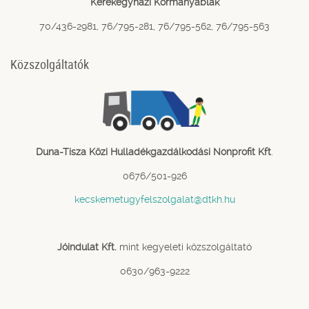
Kerekegyházi Kormányablak
70/436-2981, 76/795-281, 76/795-562, 76/795-563
Közszolgáltatók
Duna-Tisza Közi Hulladékgazdálkodási Nonprofit Kft
.
0676/501-926
kecskemetugyfelszolgalat@dtkh.hu
Jóindulat Kft.
mint kegyeleti közszolgáltató
0630/963-9222