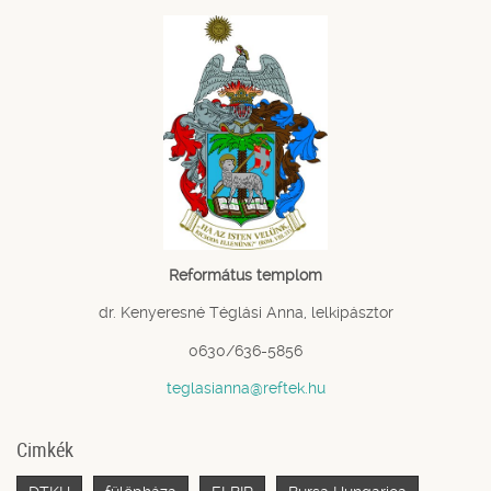
Református templom
dr. Kenyeresné Téglási Anna, lelkipásztor
0630/636-5856
teglasianna@reftek.hu
Cimkék