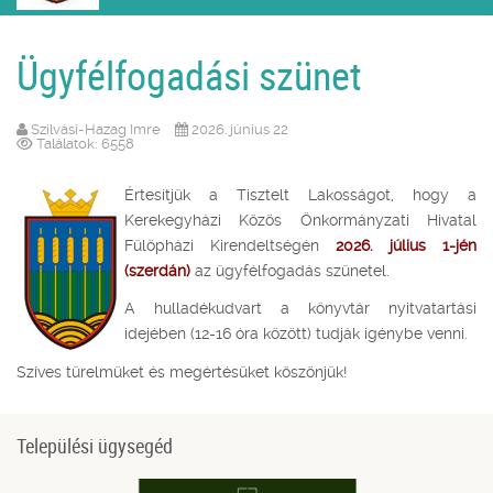
Ügyfélfogadási szünet
Szilvási-Hazag Imre
2026. június 22
Találatok: 6558
Értesítjük a Tisztelt Lakosságot, hogy a
Kerekegyházi Közös Önkormányzati Hivatal
Fülöpházi Kirendeltségén
2026. július 1-jén
(szerdán)
az ügyfélfogadás szünetel.
A hulladékudvart a könyvtár nyitvatartási
idejében (12-16 óra között) tudják igénybe venni.
Szíves türelmüket és megértésüket köszönjük!
Települési ügysegéd