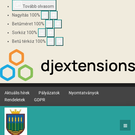
Tovább olvasom
Nagyítás
100
%
Betűméret
100
%
Sorköz
100
%
Betű térköz
100
%
Aktuális hírek
Pályázatok
Nyomtatványok
Rendeletek
GDPR