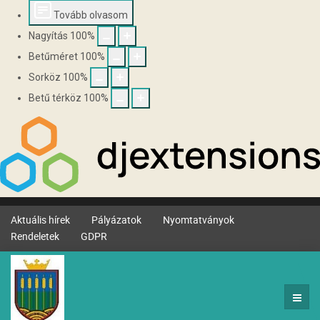
Tovább olvasom
Nagyítás
100
%
Betűméret
100
%
Sorköz
100
%
Betű térköz
100
%
Aktuális hírek
Pályázatok
Nyomtatványok
Rendeletek
GDPR