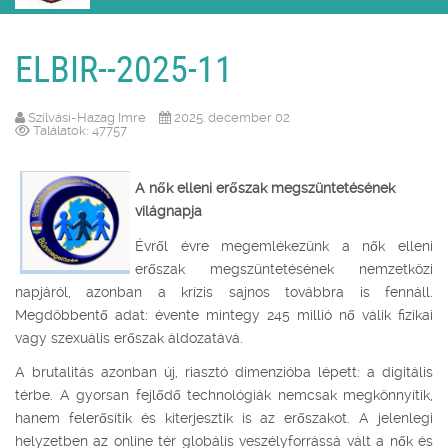
ELBIR--2025-11
Szilvási-Hazag Imre
2025. december 02
Találatok: 47757
A nők elleni erőszak megszüntetésének
világnapja
Évről évre megemlékezünk a nők elleni
erőszak megszüntetésének nemzetközi
napjáról, azonban a krízis sajnos továbbra is fennáll.
Megdöbbentő adat: évente mintegy 245 millió nő válik fizikai
vagy szexuális erőszak áldozatává.
A brutalitás azonban új, riasztó dimenzióba lépett: a digitális
térbe. A gyorsan fejlődő technológiák nemcsak megkönnyítik,
hanem felerősítik és kiterjesztik is az erőszakot. A jelenlegi
helyzetben az online tér globális veszélyforrássá vált a nők és