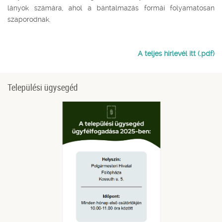
lányok számára, ahol a bántalmazás formái folyamatosan
szaporodnak.
A teljes hirlevél itt (.pdf)
Települési ügysegéd