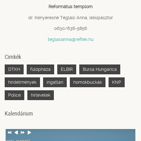
Református templom
dr. Kenyeresné Téglási Anna, lelkipásztor
0630/636-5856
teglasianna@reftek.hu
Cimkék
DTKH
fülöpháza
ELBIR
Bursa Hungarica
hirdetmények
ingatlan
homokbuckák
KNP
Police
hírlevelek
Kalendárium
Previous
Previous
Next
Next
Year
Month
Year
Month