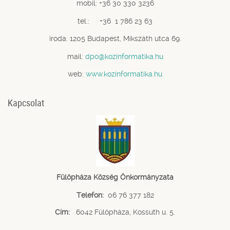
mobil: +36 30 330 3236
tel.: +36 1 786 23 63
iroda: 1205 Budapest, Mikszáth utca 69.
mail:
dpo@kozinformatika.hu
web:
www.kozinformatika.hu
Kapcsolat
Fülöpháza Község Önkormányzata
Telefon:
06 76 377 182
Cím:
6042 Fülöpháza, Kossuth u. 5.