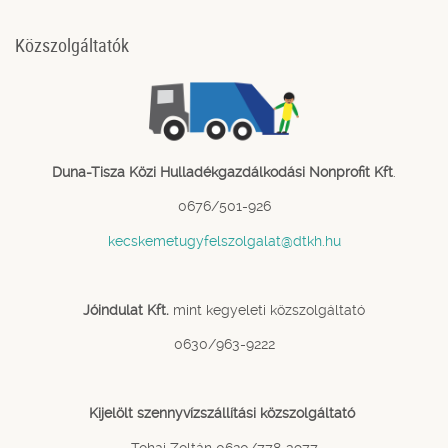
Közszolgáltatók
Duna-Tisza Közi Hulladékgazdálkodási Nonprofit Kft
.
0676/501-926
kecskemetugyfelszolgalat@dtkh.hu
Jóindulat Kft.
mint kegyeleti közszolgáltató
0630/963-9222
Kijelölt szennyvízszállítási közszolgáltató
Tohai Zoltán 0620/778-3977