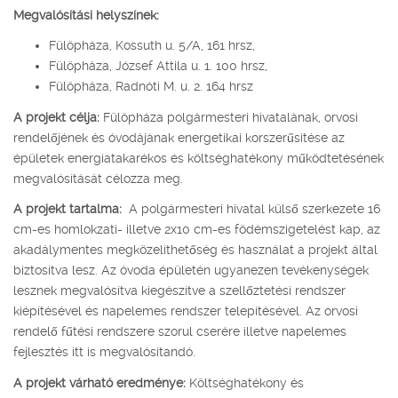
Megvalósítási helyszínek:
Fülöpháza, Kossuth u. 5/A, 161 hrsz,
Fülöpháza, József Attila u. 1. 100 hrsz,
Fülöpháza, Radnóti M. u. 2. 164 hrsz
A projekt célja:
Fülöpháza polgármesteri hivatalának, orvosi
rendelőjének és óvodájának energetikai korszerűsítése az
épületek energiatakarékos és költséghatékony működtetésének
megvalósítását célozza meg.
A projekt tartalma:
A polgármesteri hivatal külső szerkezete 16
cm-es homlokzati- illetve 2x10 cm-es födémszigetelést kap, az
akadálymentes megközelíthetőség és használat a projekt által
biztosítva lesz. Az óvoda épületén ugyanezen tevékenységek
lesznek megvalósítva kiegészítve a szellőztetési rendszer
kiépítésével és napelemes rendszer telepítésével. Az orvosi
rendelő fűtési rendszere szorul cserére illetve napelemes
fejlesztés itt is megvalósítandó.
A projekt várható eredménye:
Költséghatékony és