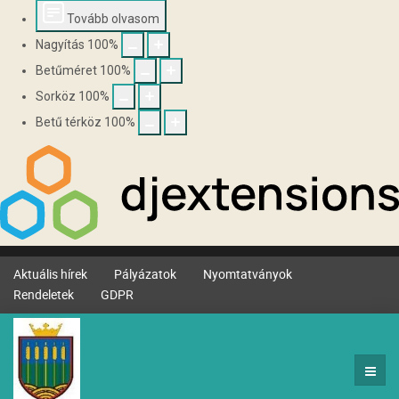
Tovább olvasom
Nagyítás
100
%
Betűméret
100
%
Sorköz
100
%
Betű térköz
100
%
Aktuális hírek
Pályázatok
Nyomtatványok
Rendeletek
GDPR