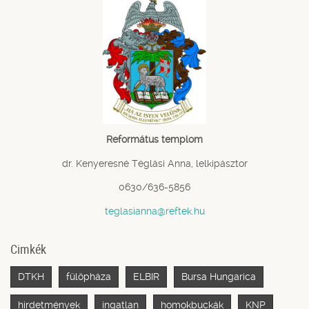
Református templom
dr. Kenyeresné Téglási Anna, lelkipásztor
0630/636-5856
teglasianna@reftek.hu
Cimkék
DTKH
fülöpháza
ELBIR
Bursa Hungarica
hirdetmények
ingatlan
homokbuckák
KNP