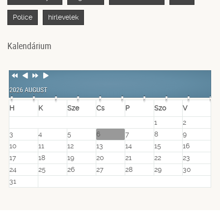
Police
hírlevelek
Kalendárium
Previous
Previous
Next
Next
Year
Month
Year
Month
2026 AUGUST
H
K
Sze
Cs
P
Szo
V
1
2
3
4
5
6
7
8
9
10
11
12
13
14
15
16
17
18
19
20
21
22
23
24
25
26
27
28
29
30
31